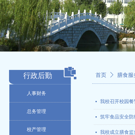
行政后勤
首页
ꄲ
膳食服
人事财务
我校召开校园餐
넷
总务管理
筑牢食品安全防
넷
校产管理
我校成立膳食监
넷