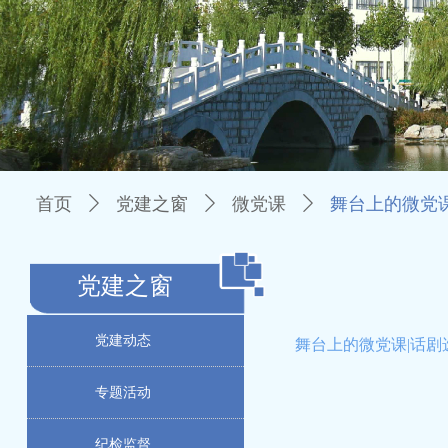
首页
ꄲ
党建之窗
ꄲ
微党课
ꄲ
舞台上的微党
党建之窗
党建动态
舞台上的微党课|话
专题活动
纪检监督