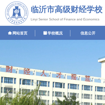
临沂市高级财经学校
Linyi Senior School of Finance and Economics
낀
网站首页
뀳
学校概况
信息公开
넳