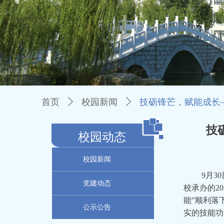
首页
ꄲ
校园新闻
ꄲ
技砺锋芒，赋能成长—
技
校园动态
校园新闻
9月30
党建动态
校承办的2
能”顺利落
公示公告
实的技能功