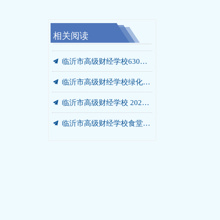
相关阅读
끔
끔
끔
끔
끔
끔
끔
끔
끔
끔
끔
끔
끔
끔
끔
我校携手未莱动漫，以“校中厂”破题AIGC人才培养“最后一公里”
临沂市高级财经学校“启阳税务校中厂”签约落地
党员、干部开展“进基地、寻初心、受教育”警示教育暨党员培训活动
临沂市高级财经学校绿化灌溉专用管道改造工程 成交结果公告
临沂市高级财经学校食堂燃气灶采购项目 成交结果公告
临沂市高级财经学校餐厅改造工程 竞争性磋商公告
我校党委书记张爱花讲授专题党课：弘扬沂蒙精神 书写青春答卷
我校赴华韩动漫探寻动漫人才培养新范式
我校开展“光荣在党50年”老党员走访慰问活动
我校开展“光荣在党50年”老党员走访慰问活动
我校庆七一主题系列活动圆满落幕
我校赴世博华创开展产教融合专题调研
商贸系赴新明辉供应链有限公司调研纪实
临沂市高级财经学校2026-2027学年年度定点印刷服务采购项目竞争性磋商公告
汲取榜样力量 勇当教育先锋 —— 我校开展兰培珍同志先进事迹宣讲报告会
끔
临沂市高级财经学校630箱变箱壳及内部部件更换项目 成交结果公告
끔
临沂市高级财经学校绿化灌溉专用管道改造工程 询价公告
끔
临沂市高级财经学校 2026-2027学年年度定点印刷服务采购项目 成交公告
끔
临沂市高级财经学校食堂燃气灶采购项目询价公告
끔
临沂市高级财经学校630箱变箱壳及内部部件更换项目 询价公告