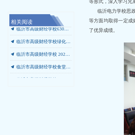
等形式，深入学习兄
临沂电力学校思
相关阅读
等方面均取得一定成效
끔
끔
끔
끔
끔
끔
끔
끔
끔
끔
끔
끔
끔
끔
끔
竞争性磋商公告
我校携手未莱动漫，以“校中厂”破题AIGC人才培养“最后一公里”
临沂市高级财经学校“启阳税务校中厂”签约落地
党员、干部开展“进基地、寻初心、受教育”警示教育暨党员培训活动
临沂市高级财经学校绿化灌溉专用管道改造工程 成交结果公告
临沂市高级财经学校食堂燃气灶采购项目 成交结果公告
临沂市高级财经学校餐厅改造工程 竞争性磋商公告
我校党委书记张爱花讲授专题党课：弘扬沂蒙精神 书写青春答卷
我校赴华韩动漫探寻动漫人才培养新范式
我校开展“光荣在党50年”老党员走访慰问活动
我校开展“光荣在党50年”老党员走访慰问活动
我校庆七一主题系列活动圆满落幕
我校赴世博华创开展产教融合专题调研
临沂市高级财经学校2026-2027学年年度定点印刷服务采购项目竞争性磋商公告
汲取榜样力量 勇当教育先锋 —— 我校开展兰培珍同志先进事迹宣讲报告会
끔
临沂市高级财经学校630箱变箱壳及内部部件更换项目 成交结果公告
了优异成绩。
끔
临沂市高级财经学校绿化灌溉专用管道改造工程 询价公告
끔
临沂市高级财经学校 2026-2027学年年度定点印刷服务采购项目 成交公告
끔
临沂市高级财经学校食堂燃气灶采购项目询价公告
끔
临沂市高级财经学校630箱变箱壳及内部部件更换项目 询价公告