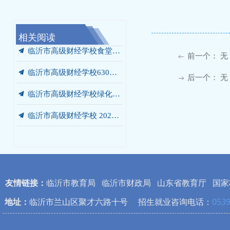
相关阅读
끔
끔
끔
끔
끔
끔
끔
끔
끔
끔
끔
끔
끔
끔
끔
竞争性磋商公告
我校携手未莱动漫，以“校中厂”破题AIGC人才培养“最后一公里”
临沂市高级财经学校“启阳税务校中厂”签约落地
党员、干部开展“进基地、寻初心、受教育”警示教育暨党员培训活动
临沂市高级财经学校630箱变箱壳及内部部件更换项目 询价公告
临沂市高级财经学校绿化灌溉专用管道改造工程 成交结果公告
临沂市高级财经学校餐厅改造工程 竞争性磋商公告
我校党委书记张爱花讲授专题党课：弘扬沂蒙精神 书写青春答卷
我校赴华韩动漫探寻动漫人才培养新范式
我校开展“光荣在党50年”老党员走访慰问活动
我校开展“光荣在党50年”老党员走访慰问活动
我校庆七一主题系列活动圆满落幕
我校赴世博华创开展产教融合专题调研
临沂市高级财经学校2026-2027学年年度定点印刷服务采购项目竞争性磋商公告
汲取榜样力量 勇当教育先锋 —— 我校开展兰培珍同志先进事迹宣讲报告会
끔
临沂市高级财经学校食堂燃气灶采购项目 成交结果公告
前一个：
无
ꂃ
끔
临沂市高级财经学校630箱变箱壳及内部部件更换项目 成交结果公告
后一个：
无
ꁹ
끔
临沂市高级财经学校绿化灌溉专用管道改造工程 询价公告
끔
临沂市高级财经学校 2026-2027学年年度定点印刷服务采购项目 成交公告
끔
临沂市高级财经学校食堂燃气灶采购项目询价公告
友情链接：
临沂市教育局
临沂市财政局
山东省教育厅
国家
地址：
临沂市兰山区聚才六路十号 招生就业咨询电话：
0539