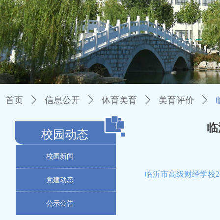
首页
ꄲ
信息公开
ꄲ
体育美育
ꄲ
美育评价
ꄲ
临
校园动态
校园新闻
临沂市高级财经学校2
党建动态
公示公告