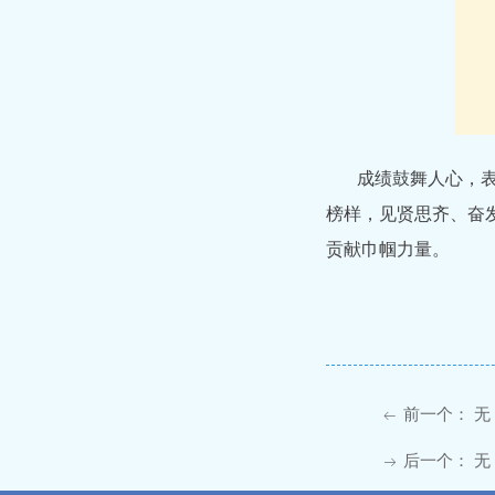
成绩鼓舞人心，
榜样，见贤思齐、奋
贡献巾帼力量。
前一个：
无
ꂃ
后一个：
无
ꁹ