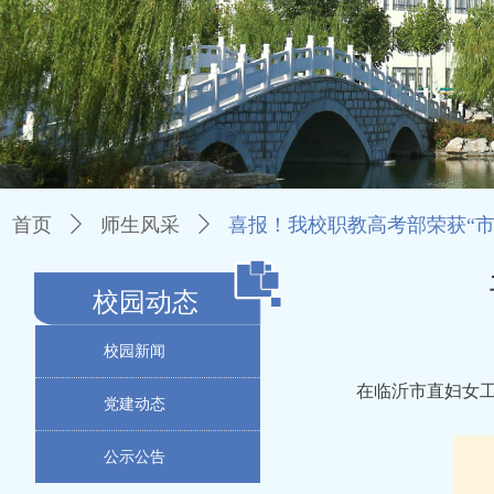
首页
ꄲ
师生风采
ꄲ
喜报！我校职教高考部荣获“市
校园动态
校园新闻
在临沂市直妇女工
党建动态
公示公告