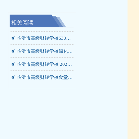
相关阅读
끔
끔
끔
끔
끔
끔
끔
끔
끔
끔
끔
끔
끔
끔
끔
我校携手未莱动漫，以“校中厂”破题AIGC人才培养“最后一公里”
临沂市高级财经学校“启阳税务校中厂”签约落地
党员、干部开展“进基地、寻初心、受教育”警示教育暨党员培训活动
临沂市高级财经学校630箱变箱壳及内部部件更换项目 询价公告
临沂市高级财经学校绿化灌溉专用管道改造工程 成交结果公告
临沂市高级财经学校餐厅改造工程 竞争性磋商公告
我校党委书记张爱花讲授专题党课：弘扬沂蒙精神 书写青春答卷
我校赴华韩动漫探寻动漫人才培养新范式
我校开展“光荣在党50年”老党员走访慰问活动
我校开展“光荣在党50年”老党员走访慰问活动
我校庆七一主题系列活动圆满落幕
我校赴世博华创开展产教融合专题调研
商贸系赴新明辉供应链有限公司调研纪实
临沂市高级财经学校2026-2027学年年度定点印刷服务采购项目竞争性磋商公告
汲取榜样力量 勇当教育先锋 —— 我校开展兰培珍同志先进事迹宣讲报告会
끔
临沂市高级财经学校食堂燃气灶采购项目 成交结果公告
끔
临沂市高级财经学校630箱变箱壳及内部部件更换项目 成交结果公告
끔
临沂市高级财经学校绿化灌溉专用管道改造工程 询价公告
끔
临沂市高级财经学校 2026-2027学年年度定点印刷服务采购项目 成交公告
끔
临沂市高级财经学校食堂燃气灶采购项目询价公告