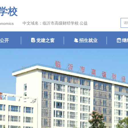
学校
中文域名：临沂市高级财经学校.公益
conomics
公开
넖
党建之窗
뀡
招生就业
녀
继