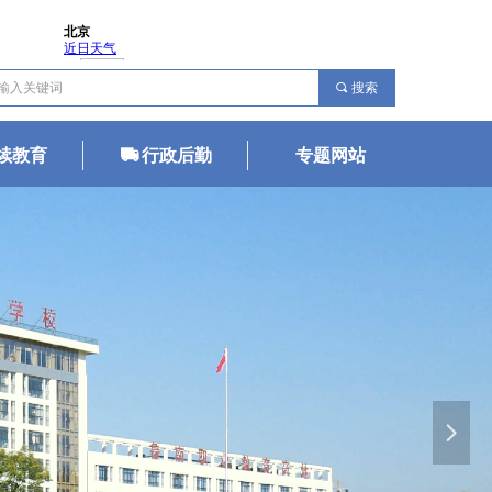
끠
搜索
续教育
년
行政后勤
专题网站
넲