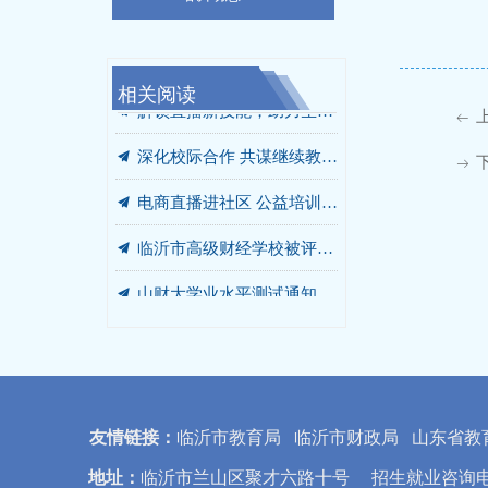
相关阅读
끔
끔
끔
끔
끔
끔
끔
끔
끔
끔
끔
끔
끔
끔
끔
2022级学号
成人高考（函授）学历问答
政策入社区 税惠暖民心 ——我校成功举办税收政策进社区宣传服务活动
关于2021-2022学年第二学期期末考试工作安排的通知
2021-2022第二学期期末考试安排
山东财经大学临沂官方备案教学点临沂市高级财经学校2026年成人高考招生公告（附报名通道）
临沂市工会系统财务竞赛集训队在我校开班
山东财经大学继续教育学院关于2022年7月山东省高等学历继续教育学士学位英语考试报名事项的通知
我校成功承办兰山区教育系统财务人员业务培训
兰山区教育系统财务人员业务培训班在我校进行
山东财经大学2022年函授学历报名须知
关于2022级图像采集工作的通知
2022级山东财经大学新生报到须知
山财大继续教育学院2019年9月清理学籍名单(临沂分院)
山财大成人教育18—19第1学期考试时间及教学计划(201809-201812)
끔
解锁直播新技能，助力生活更便捷 ——我校成功举办电商直播进社区活动
ꂃ
끔
深化校际合作 共谋继续教育发展新篇章 ——山东财经大学继续教育学院一行来校交流
ꁹ
끔
电商直播进社区 公益培训促就业 ——我校电商直播培训进社区
끔
临沂市高级财经学校被评为2023年山东财经大学高等学历继续教育先进单位
끔
山财大学业水平测试通知
友情链接：
临沂市教育局
临沂市财政局
山东省教
地址：
临沂市兰山区聚才六路十号 招生就业咨询