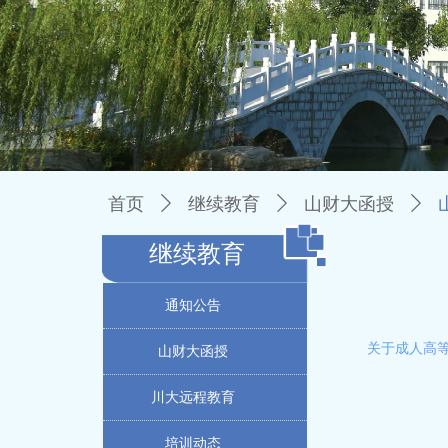
首页
ꄲ
继续教育
ꄲ
山财大函授
ꄲ
继续教育
通知公告
关于成人高等
山财大函授
川大远程教育
培训动态