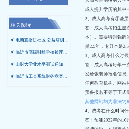
人高考是函授的入学
成人提升学历的其中
2、成人高考有哪些
相关阅读
끔
끔
끔
끔
끔
끔
끔
끔
끔
끔
끔
끔
끔
끔
끔
2022级学号
成人高考（函授）学历问答
政策入社区 税惠暖民心 ——我校成功举办税收政策进社区宣传服务活动
关于2021-2022学年第二学期期末考试工作安排的通知
2021-2022第二学期期末考试安排
山东财经大学临沂官方备案教学点临沂市高级财经学校2026年成人高考招生公告（附报名通道）
解锁直播新技能，助力生活更便捷 ——我校成功举办电商直播进社区活动
山东财经大学继续教育学院关于2022年7月山东省高等学历继续教育学士学位英语考试报名事项的通知
我校成功承办兰山区教育系统财务人员业务培训
兰山区教育系统财务人员业务培训班在我校进行
山东财经大学2022年函授学历报名须知
关于2022级图像采集工作的通知
2022级山东财经大学新生报到须知
山财大继续教育学院2019年9月清理学籍名单(临沂分院)
山财大成人教育18—19第1学期考试时间及教学计划(201809-201812)
끔
深化校际合作 共谋继续教育发展新篇章 ——山东财经大学继续教育学院一行来校交流
答：成人高考招生层
本）。需要特别强调
끔
电商直播进社区 公益培训促就业 ——我校电商直播培训进社区
是2.5年，专升本是2
끔
临沂市高级财经学校被评为2023年山东财经大学高等学历继续教育先进单位
3、成人高考什么时
끔
山财大学业水平测试通知
答：成人高考每年一次
끔
临沂市工会系统财务竞赛集训队在我校开班
发给张老师报名信息
任何教育机构、网站
预备报名不等于正式网
其他网站均为非法钓
4、成考在什么时间
答：预测2022年的