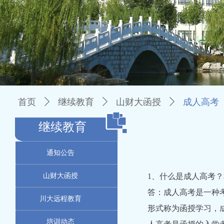
首页
ꄲ
继续教育
ꄲ
山财大函授
ꄲ
成人高考
继续教育
通知公告
山财大函授
1、什么是成人高考
答：成人高考是一种
川大远程教育
形式称为函授学习，
培训动态