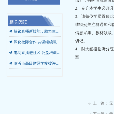
信群，特殊情况请微
2、专升本学生必须
3、请每位学员置顶此微
相关阅读
끔
끔
끔
끔
끔
끔
끔
끔
끔
끔
끔
끔
끔
끔
끔
2022级学号
成人高考（函授）学历问答
政策入社区 税惠暖民心 ——我校成功举办税收政策进社区宣传服务活动
关于2021-2022学年第二学期期末考试工作安排的通知
2021-2022第二学期期末考试安排
山东财经大学临沂官方备案教学点临沂市高级财经学校2026年成人高考招生公告（附报名通道）
临沂市工会系统财务竞赛集训队在我校开班
山东财经大学继续教育学院关于2022年7月山东省高等学历继续教育学士学位英语考试报名事项的通知
我校成功承办兰山区教育系统财务人员业务培训
兰山区教育系统财务人员业务培训班在我校进行
山东财经大学2022年函授学历报名须知
关于2022级图像采集工作的通知
2022级山东财经大学新生报到须知
山财大继续教育学院2019年9月清理学籍名单(临沂分院)
山财大成人教育18—19第1学期考试时间及教学计划(201809-201812)
请特别关注群通知和
끔
解锁直播新技能，助力生活更便捷 ——我校成功举办电商直播进社区活动
信息采集、教材领取
끔
深化校际合作 共谋继续教育发展新篇章 ——山东财经大学继续教育学院一行来校交流
切记。
4、财大函授临沂分院（
끔
电商直播进社区 公益培训促就业 ——我校电商直播培训进社区
室
끔
临沂市高级财经学校被评为2023年山东财经大学高等学历继续教育先进单位
山东财
끔
山财大学业水平测试通知
202
上一篇：
无
ꂃ