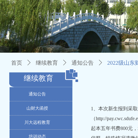
首页
ꄲ
继续教育
ꄲ
通知公告
ꄲ
2022级山
继续教育
通知公告
山财大函授
1、本次新生报到采取
（http://pay.cw
川大远程教育
起本五年书费800元
培训动态