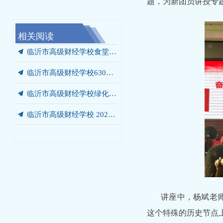
题，为新团员讲授专
相关阅读
끔
끔
끔
끔
끔
끔
끔
끔
끔
끔
끔
끔
끔
끔
끔
竞争性磋商公告
我校携手未莱动漫，以“校中厂”破题AIGC人才培养“最后一公里”
临沂市高级财经学校“启阳税务校中厂”签约落地
党员、干部开展“进基地、寻初心、受教育”警示教育暨党员培训活动
临沂市高级财经学校630箱变箱壳及内部部件更换项目 询价公告
临沂市高级财经学校绿化灌溉专用管道改造工程 成交结果公告
临沂市高级财经学校餐厅改造工程 竞争性磋商公告
我校党委书记张爱花讲授专题党课：弘扬沂蒙精神 书写青春答卷
我校赴华韩动漫探寻动漫人才培养新范式
我校开展“光荣在党50年”老党员走访慰问活动
我校开展“光荣在党50年”老党员走访慰问活动
我校庆七一主题系列活动圆满落幕
我校赴世博华创开展产教融合专题调研
临沂市高级财经学校2026-2027学年年度定点印刷服务采购项目竞争性磋商公告
汲取榜样力量 勇当教育先锋 —— 我校开展兰培珍同志先进事迹宣讲报告会
끔
临沂市高级财经学校食堂燃气灶采购项目 成交结果公告
끔
临沂市高级财经学校630箱变箱壳及内部部件更换项目 成交结果公告
끔
临沂市高级财经学校绿化灌溉专用管道改造工程 询价公告
끔
临沂市高级财经学校 2026-2027学年年度定点印刷服务采购项目 成交公告
끔
临沂市高级财经学校食堂燃气灶采购项目询价公告
讲座中，杨斌老师
这个特殊的历史节点