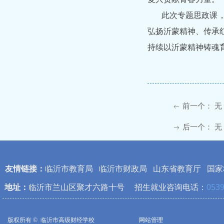
此次专题思政课
弘扬沂蒙精神、传承
持续以沂蒙精神铸魂
前一个：
无
ꂃ
后一个：
无
ꁹ
友情链接：
临沂市教育局
临沂市财政局
山东省教育厅
国家
地址：
临沂市兰山区聚才六路十号 招生就业咨询电话：
0539
版权所有 © 
临沂市高级财经学校
网站管理