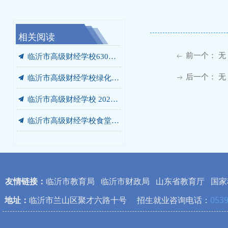
相关阅读
끔
끔
끔
끔
끔
끔
끔
끔
끔
끔
끔
끔
끔
끔
끔
我校携手未莱动漫，以“校中厂”破题AIGC人才培养“最后一公里”
临沂市高级财经学校“启阳税务校中厂”签约落地
党员、干部开展“进基地、寻初心、受教育”警示教育暨党员培训活动
临沂市高级财经学校绿化灌溉专用管道改造工程 成交结果公告
临沂市高级财经学校食堂燃气灶采购项目 成交结果公告
临沂市高级财经学校餐厅改造工程 竞争性磋商公告
我校党委书记张爱花讲授专题党课：弘扬沂蒙精神 书写青春答卷
我校赴华韩动漫探寻动漫人才培养新范式
我校开展“光荣在党50年”老党员走访慰问活动
我校开展“光荣在党50年”老党员走访慰问活动
我校庆七一主题系列活动圆满落幕
我校赴世博华创开展产教融合专题调研
商贸系赴新明辉供应链有限公司调研纪实
临沂市高级财经学校2026-2027学年年度定点印刷服务采购项目竞争性磋商公告
汲取榜样力量 勇当教育先锋 —— 我校开展兰培珍同志先进事迹宣讲报告会
끔
临沂市高级财经学校630箱变箱壳及内部部件更换项目 成交结果公告
前一个：
无
ꂃ
끔
临沂市高级财经学校绿化灌溉专用管道改造工程 询价公告
后一个：
无
ꁹ
끔
临沂市高级财经学校 2026-2027学年年度定点印刷服务采购项目 成交公告
끔
临沂市高级财经学校食堂燃气灶采购项目询价公告
끔
临沂市高级财经学校630箱变箱壳及内部部件更换项目 询价公告
友情链接：
临沂市教育局
临沂市财政局
山东省教育厅
国家
地址：
临沂市兰山区聚才六路十号 招生就业咨询电话：
0539