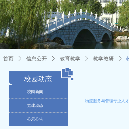
首页
ꄲ
信息公开
ꄲ
教育教学
ꄲ
教学教研
ꄲ
校园动态
校园新闻
物流服务与管理专业人
党建动态
公示公告