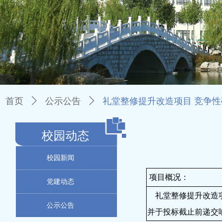
首页
ꄲ
公示公告
ꄲ
礼堂整修提升改造项目 竞争
校园动态
校园新闻
项目概况：
党建动态
礼堂整修提升改造
公示公告
并于
投标截止前
递交