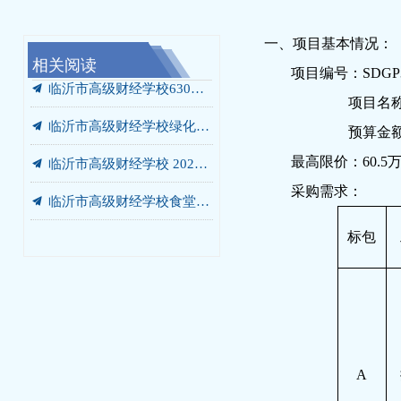
一、项目基本情况：
相关阅读
끔
끔
끔
끔
끔
끔
끔
끔
끔
끔
끔
끔
끔
끔
끔
我校携手未莱动漫，以“校中厂”破题AIGC人才培养“最后一公里”
临沂市高级财经学校“启阳税务校中厂”签约落地
党员、干部开展“进基地、寻初心、受教育”警示教育暨党员培训活动
临沂市高级财经学校绿化灌溉专用管道改造工程 成交结果公告
临沂市高级财经学校食堂燃气灶采购项目 成交结果公告
临沂市高级财经学校餐厅改造工程 竞争性磋商公告
我校党委书记张爱花讲授专题党课：弘扬沂蒙精神 书写青春答卷
我校赴华韩动漫探寻动漫人才培养新范式
我校开展“光荣在党50年”老党员走访慰问活动
我校开展“光荣在党50年”老党员走访慰问活动
我校庆七一主题系列活动圆满落幕
我校赴世博华创开展产教融合专题调研
商贸系赴新明辉供应链有限公司调研纪实
临沂市高级财经学校2026-2027学年年度定点印刷服务采购项目竞争性磋商公告
汲取榜样力量 勇当教育先锋 —— 我校开展兰培珍同志先进事迹宣讲报告会
项目编号：
SDGP3
끔
临沂市高级财经学校630箱变箱壳及内部部件更换项目 成交结果公告
项目名
끔
临沂市高级财经学校绿化灌溉专用管道改造工程 询价公告
预算金
끔
临沂市高级财经学校 2026-2027学年年度定点印刷服务采购项目 成交公告
最高限价：
60.5
采购需求：
끔
临沂市高级财经学校食堂燃气灶采购项目询价公告
끔
临沂市高级财经学校630箱变箱壳及内部部件更换项目 询价公告
标包
A