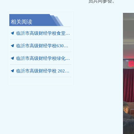
员共同参会。
相关阅读
끔
끔
끔
끔
끔
끔
끔
끔
끔
끔
끔
끔
끔
끔
끔
竞争性磋商公告
我校携手未莱动漫，以“校中厂”破题AIGC人才培养“最后一公里”
临沂市高级财经学校“启阳税务校中厂”签约落地
党员、干部开展“进基地、寻初心、受教育”警示教育暨党员培训活动
临沂市高级财经学校630箱变箱壳及内部部件更换项目 询价公告
临沂市高级财经学校绿化灌溉专用管道改造工程 成交结果公告
临沂市高级财经学校餐厅改造工程 竞争性磋商公告
我校党委书记张爱花讲授专题党课：弘扬沂蒙精神 书写青春答卷
我校赴华韩动漫探寻动漫人才培养新范式
我校开展“光荣在党50年”老党员走访慰问活动
我校开展“光荣在党50年”老党员走访慰问活动
我校庆七一主题系列活动圆满落幕
我校赴世博华创开展产教融合专题调研
临沂市高级财经学校2026-2027学年年度定点印刷服务采购项目竞争性磋商公告
汲取榜样力量 勇当教育先锋 —— 我校开展兰培珍同志先进事迹宣讲报告会
끔
临沂市高级财经学校食堂燃气灶采购项目 成交结果公告
끔
临沂市高级财经学校630箱变箱壳及内部部件更换项目 成交结果公告
끔
临沂市高级财经学校绿化灌溉专用管道改造工程 询价公告
끔
临沂市高级财经学校 2026-2027学年年度定点印刷服务采购项目 成交公告
끔
临沂市高级财经学校食堂燃气灶采购项目询价公告